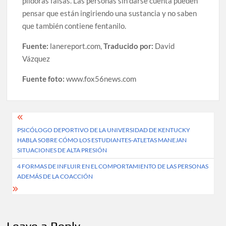
píldoras falsas. Las personas sin darse cuenta pueden
pensar que están ingiriendo una sustancia y no saben
que también contiene fentanilo.
Fuente:
lanereport.com,
Traducido por:
David
Vázquez
Fuente foto:
www.fox56news.com
Post
PSICÓLOGO DEPORTIVO DE LA UNIVERSIDAD DE KENTUCKY
navigation
HABLA SOBRE CÓMO LOS ESTUDIANTES-ATLETAS MANEJAN
SITUACIONES DE ALTA PRESIÓN
4 FORMAS DE INFLUIR EN EL COMPORTAMIENTO DE LAS PERSONAS
ADEMÁS DE LA COACCIÓN