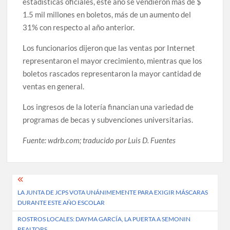
estadísticas oficiales, este año se vendieron más de $
1.5 mil millones en boletos, más de un aumento del
31% con respecto al año anterior.
Los funcionarios dijeron que las ventas por Internet
representaron el mayor crecimiento, mientras que los
boletos rascados representaron la mayor cantidad de
ventas en general.
Los ingresos de la lotería financian una variedad de
programas de becas y subvenciones universitarias.
Fuente: wdrb.com; traducido por Luis D. Fuentes
Post
LA JUNTA DE JCPS VOTA UNÁNIMEMENTE PARA EXIGIR MÁSCARAS
navigation
DURANTE ESTE AÑO ESCOLAR
ROSTROS LOCALES: DAYMA GARCÍA, LA PUERTA A SEMONIN
REALTORS