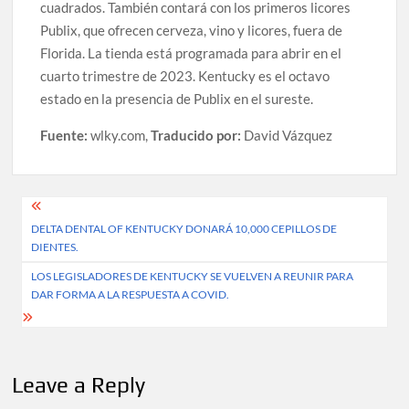
cuadrados. También contará con los primeros licores
Publix, que ofrecen cerveza, vino y licores, fuera de
Florida. La tienda está programada para abrir en el
cuarto trimestre de 2023. Kentucky es el octavo
estado en la presencia de Publix en el sureste.
Fuente:
wlky.com,
Traducido por:
David Vázquez
Post
DELTA DENTAL OF KENTUCKY DONARÁ 10,000 CEPILLOS DE
navigation
DIENTES.
LOS LEGISLADORES DE KENTUCKY SE VUELVEN A REUNIR PARA
DAR FORMA A LA RESPUESTA A COVID.
Leave a Reply