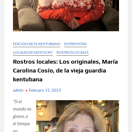
EDICIÓN DE EL KENTUBANO
ENTREVISTAS
LOCALES DE KENTUCKY
ROSTROS LOCALES
Rostros locales: Los originales, María
Carolina Cosío, de la vieja guardia
kentubana
admin
February 15, 2023
“Si el
mundo no
girara, o
el tiempo
no