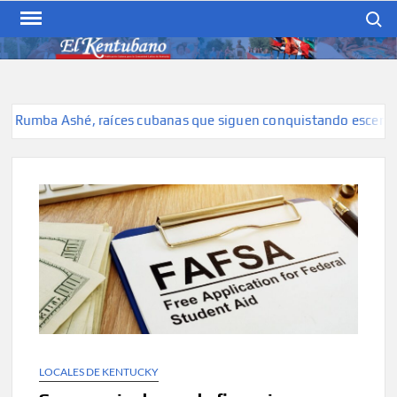
Skip
Search
to
content
EL KENTUBANO
Publicación cubana para la
cubana para la comunidad
hispana de Kentucky
umba Ashé, raíces cubanas que siguen conquistando escenarios
LOCALES DE KENTUCKY