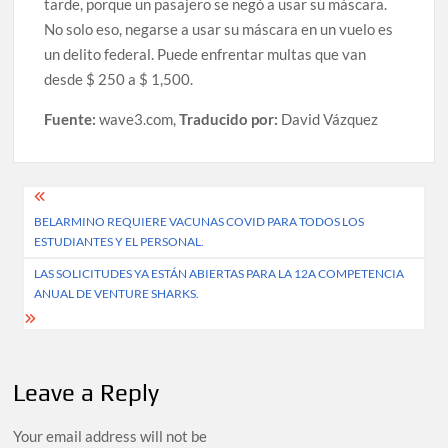
tarde, porque un pasajero se negó a usar su máscara.
No solo eso, negarse a usar su máscara en un vuelo es
un delito federal. Puede enfrentar multas que van
desde $ 250 a $ 1,500.
Fuente:
wave3.com,
Traducido por:
David Vázquez
Post
BELARMINO REQUIERE VACUNAS COVID PARA TODOS LOS
navigation
ESTUDIANTES Y EL PERSONAL.
LAS SOLICITUDES YA ESTÁN ABIERTAS PARA LA 12A COMPETENCIA
ANUAL DE VENTURE SHARKS.
Leave a Reply
Your email address will not be