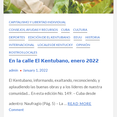
CAPITALISMO Y LIBERTAD INDIVIDUAL
CONSEJOS, AYUDAS Y RECURSOS
CUBA
CULTURA
DEPORTES
EDICIÓN DE EL KENTUBANO
EEUU
HISTORIA
INTERNACIONAL
LOCALES DE KENTUCKY
OPINIÓN
ROSTROS LOCALES
En la calle El Kentubano, enero 2022
admin
January 1, 2022
El Kentubano, informando, exaltando, reconociendo, y
aplaudiendo las buenas obras y a los líderes de nuestra
comunidad… En esta edición No. 149: – Cuba desde
adentro: Naufragio (Pág. 5) – La …
READ MORE
on
Comment
En