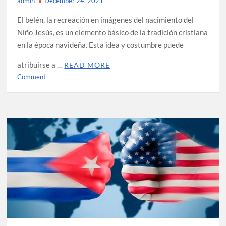
admin
December 24, 2021
El belén, la recreación en imágenes del nacimiento del
Niño Jesús, es un elemento básico de la tradición cristiana
en la época navideña. Esta idea y costumbre puede
atribuirse a …
READ MORE
on
Comment
¿De
dónde
surgió
la
idea
del
Belén
de
Navidad?