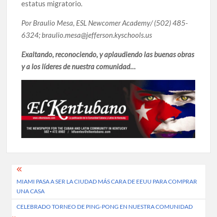
estatus migratorio.
Por Braulio Mesa, ESL Newcomer Academy/ (502) 485-
6324; braulio.mesa@jefferson.kyschools.us
Exaltando, reconociendo, y aplaudiendo las buenas obras
y a los líderes de nuestra comunidad…
Post
MIAMI PASA A SER LA CIUDAD MÁS CARA DE EEUU PARA COMPRAR
navigation
UNA CASA
CELEBRADO TORNEO DE PING-PONG EN NUESTRA COMUNIDAD