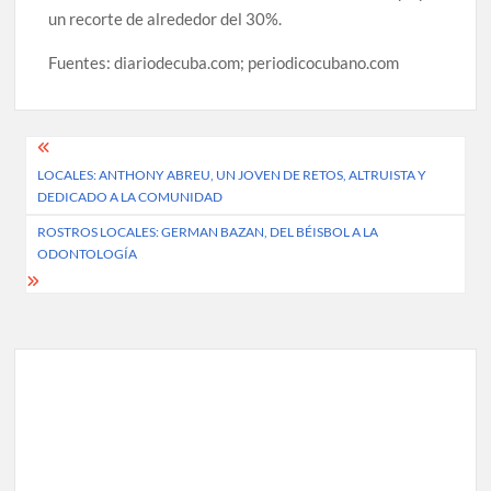
un recorte de alrededor del 30%.
Fuentes: diariodecuba.com; periodicocubano.com
Post
LOCALES: ANTHONY ABREU, UN JOVEN DE RETOS, ALTRUISTA Y
navigation
DEDICADO A LA COMUNIDAD
ROSTROS LOCALES: GERMAN BAZAN, DEL BÉISBOL A LA
ODONTOLOGÍA