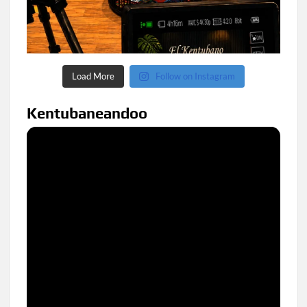
Load More
Follow on Instagram
Kentubaneandoo