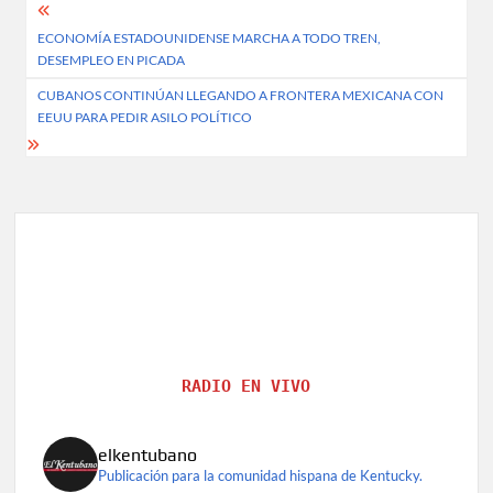
Post
ECONOMÍA ESTADOUNIDENSE MARCHA A TODO TREN,
navigation
DESEMPLEO EN PICADA
CUBANOS CONTINÚAN LLEGANDO A FRONTERA MEXICANA CON
EEUU PARA PEDIR ASILO POLÍTICO
RADIO EN VIVO
elkentubano
Publicación para la comunidad hispana de Kentucky.