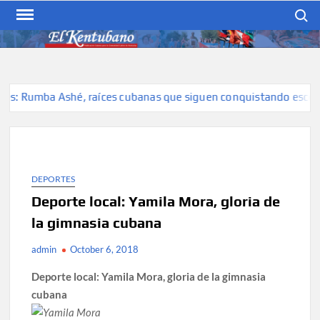
Skip
Search
to
content
EL KENTUBANO
Publicación cubana para la
cubana para la comunidad
hispana de Kentucky
: Rumba Ashé, raíces cubanas que siguen conquistando escenari
DEPORTES
Deporte local: Yamila Mora, gloria de
la gimnasia cubana
admin
October 6, 2018
Deporte local:
Yamila Mora
, gloria de la gimnasia
cubana