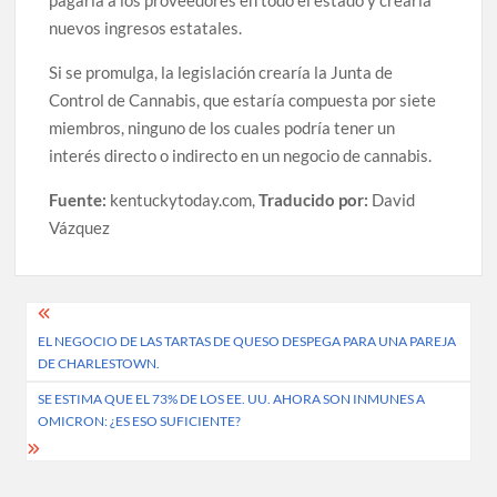
pagaría a los proveedores en todo el estado y crearía
nuevos ingresos estatales.
Si se promulga, la legislación crearía la Junta de
Control de Cannabis, que estaría compuesta por siete
miembros, ninguno de los cuales podría tener un
interés directo o indirecto en un negocio de cannabis.
Fuente:
kentuckytoday.com,
Traducido por:
David
Vázquez
Post
EL NEGOCIO DE LAS TARTAS DE QUESO DESPEGA PARA UNA PAREJA
navigation
DE CHARLESTOWN.
SE ESTIMA QUE EL 73% DE LOS EE. UU. AHORA SON INMUNES A
OMICRON: ¿ES ESO SUFICIENTE?