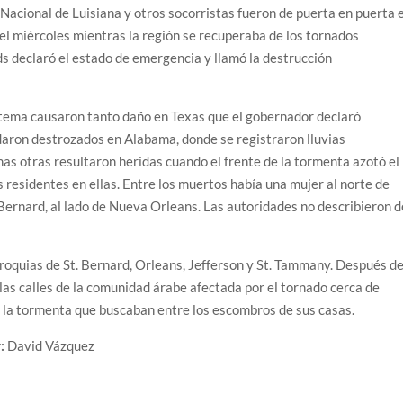
Nacional de Luisiana y otros socorristas fueron de puerta en puerta 
l miércoles mientras la región se recuperaba de los tornados
s declaró el estado de emergencia y llamó la destrucción
tema causaron tanto daño en Texas que el gobernador declaró
daron destrozados en Alabama, donde se registraron lluvias
as otras resultaron heridas cuando el frente de la tormenta azotó el
os residentes en ellas. Entre los muertos había una mujer al norte de
 Bernard, al lado de Nueva Orleans. Las autoridades no describieron d
oquias de St. Bernard, Orleans, Jefferson y St. Tammany. Después d
 las calles de la comunidad árabe afectada por el tornado cerca de
 la tormenta que buscaban entre los escombros de sus casas.
:
David Vázquez