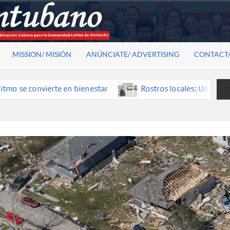
MISSION/ MISIÓN
ANÚNCIATE/ ADVERTISING
CONTACT
convierte en bienestar
Rostros locales: Una mirada que co