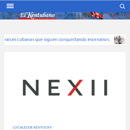
Skip
Search
to
content
EL KENTUBANO
Publicación cubana para la
cubana para la comunidad
hispana de Kentucky
aíces cubanas que siguen conquistando escenarios
Rostro
LOCALES DE KENTUCKY