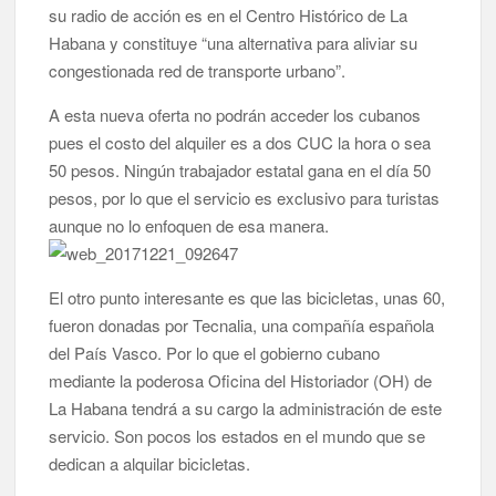
su radio de acción es en el Centro Histórico de La
Rostros locales: Una mirada que construye historia, el arte de
Habana y constituye “una alternativa para aliviar su
Alexander V. Molina
congestionada red de transporte urbano”.
Rostros locales: De soñar en Cuba a servir en el Army, la
A esta nueva oferta no podrán acceder los cubanos
determinación de Amely
pues el costo del alquiler es a dos CUC la hora o sea
50 pesos. Ningún trabajador estatal gana en el día 50
Sonrisas y Luz, cuando el amor de una madre se convierte en
esperanza para muchos
pesos, por lo que el servicio es exclusivo para turistas
aunque no lo enfoquen de esa manera.
Rostros locales: Fátima Thompson, al servicio de una
comunidad más informada y segura
El otro punto interesante es que las bicicletas, unas 60,
Rostros locales: Trabajo, constancia y oficio, la evolución de
fueron donadas por Tecnalia, una compañía española
Yuniel González
del País Vasco. Por lo que el gobierno cubano
mediante la poderosa Oficina del Historiador (OH) de
La Habana tendrá a su cargo la administración de este
servicio. Son pocos los estados en el mundo que se
dedican a alquilar bicicletas.