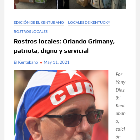
EDICIÓN DE EL KENTUBANO
LOCALES DE KENTUCKY
ROSTROS LOCALES
Rostros locales: Orlando Grimany,
patriota, digno y servicial
El Kentubano
May 11, 2021
Por
Yany
Díaz
(El
Kent
uban
o,
edici
ón