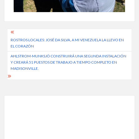
Post
ROSTROS LOCALES: JOSÉ DA SILVA, A MI VENEZUELA LA LLEVO EN
navigation
EL CORAZÓN
AHLSTROM-MUNKSJÖ CONSTRUIRÁ UNA SEGUNDA INSTALACIÓN
Y CREARÁ 51 PUESTOS DE TRABAJO A TIEMPO COMPLETO EN
MADISONVILLE.